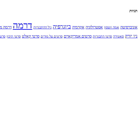
תגיות
דרמה
ביוגרפיה
אוניברסיטה
אסטרולוגיה
אקדמיה
דרמה מ
אמה ווטסון
גיל ההתבגרות
ניו יורק
סרטים אמריקאיים
סרטי קאלט
סאטירה
סרטי התבגרות
סרטים על מורים
סרטי תיכון
סרט 