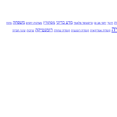
מדע בדיוני
משפחה
מסתורין
ת
חינוך
יחסי אב ובן
כריסטופר פלאמר
מערכות יחסים
מתח
ה
רומנטיקה
קומדיה אמריקאית
קומדיה רומנטית
קומדיה שחורה
שייכות
שינוי חברתי