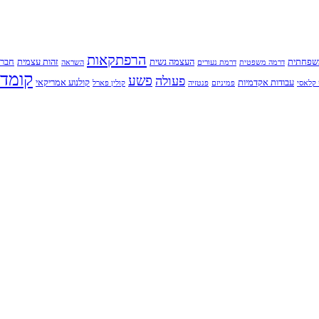
הרפתקאות
שפחתית
העצמה נשית
זהות עצמית
חברו
דרמה משפטית
דרמת נעורים
השראה
קומדי
פשע
פעולה
עבודות אקדמיות
קולנוע אמריקאי
קלאסי
פמיניזם
פנטזיה
קולין פארל