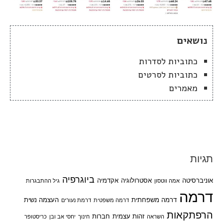
נושאים
כתוביות לסדרות
כתוביות לסרטים
מאמרים
תגיות
ביוגרפיה
אוניברסיטה
אסטרולוגיה
אקדמיה
אמה ווטסון
גיל ההתבגרות
דרמה
דרמה משפחתית
העצמה נשית
דרמה משפטית
דרמת נעורים
הרפתקאות
זהות עצמית
חברות
השראה
חינוך
יחסי אב ובן
כריסטופר