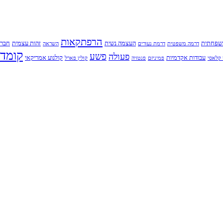
הרפתקאות
שפחתית
העצמה נשית
זהות עצמית
חברו
דרמה משפטית
דרמת נעורים
השראה
קומדי
פשע
פעולה
עבודות אקדמיות
קולנוע אמריקאי
קלאסי
פמיניזם
פנטזיה
קולין פארל