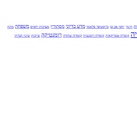
מדע בדיוני
משפחה
מסתורין
ת
חינוך
יחסי אב ובן
כריסטופר פלאמר
מערכות יחסים
מתח
ה
רומנטיקה
קומדיה אמריקאית
קומדיה רומנטית
קומדיה שחורה
שייכות
שינוי חברתי