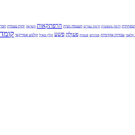
הרפתקאות
שפחתית
העצמה נשית
זהות עצמית
חברו
דרמה משפטית
דרמת נעורים
השראה
קומדי
פשע
פעולה
עבודות אקדמיות
קולנוע אמריקאי
קלאסי
פמיניזם
פנטזיה
קולין פארל