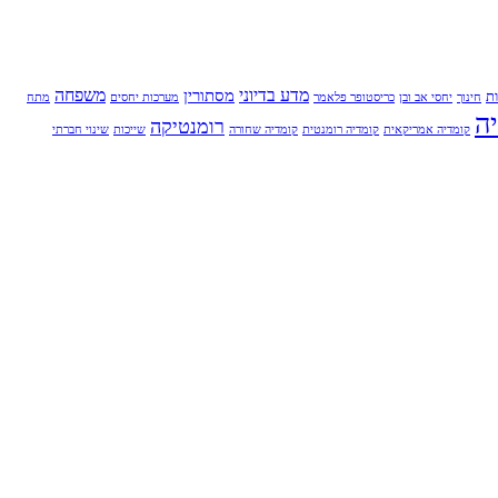
מדע בדיוני
משפחה
מסתורין
ת
חינוך
יחסי אב ובן
כריסטופר פלאמר
מערכות יחסים
מתח
ה
רומנטיקה
קומדיה אמריקאית
קומדיה רומנטית
קומדיה שחורה
שייכות
שינוי חברתי