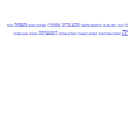
מדע בדיוני
משפחה
מסתורין
ת
חינוך
יחסי אב ובן
כריסטופר פלאמר
מערכות יחסים
מתח
ה
רומנטיקה
קומדיה אמריקאית
קומדיה רומנטית
קומדיה שחורה
שייכות
שינוי חברתי