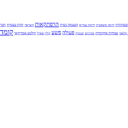
הרפתקאות
שפחתית
העצמה נשית
זהות עצמית
חברו
דרמה משפטית
דרמת נעורים
השראה
קומדי
פשע
פעולה
עבודות אקדמיות
קולנוע אמריקאי
קלאסי
פמיניזם
פנטזיה
קולין פארל