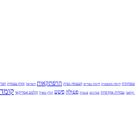
הרפתקאות
שפחתית
העצמה נשית
זהות עצמית
חברו
דרמה משפטית
דרמת נעורים
השראה
קומדי
פשע
פעולה
עבודות אקדמיות
קולנוע אמריקאי
קלאסי
פמיניזם
פנטזיה
קולין פארל