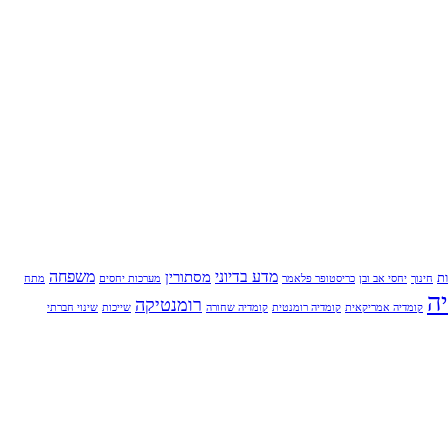
מדע בדיוני
משפחה
מסתורין
ת
חינוך
יחסי אב ובן
כריסטופר פלאמר
מערכות יחסים
מתח
ה
רומנטיקה
קומדיה אמריקאית
קומדיה רומנטית
קומדיה שחורה
שייכות
שינוי חברתי