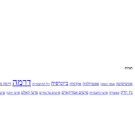
תגיות
דרמה
ביוגרפיה
אוניברסיטה
אסטרולוגיה
אקדמיה
דרמה מ
אמה ווטסון
גיל ההתבגרות
ניו יורק
סרטים אמריקאיים
סרטי קאלט
סאטירה
סרטי התבגרות
סרטים על מורים
סרטי תיכון
סרט 