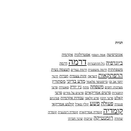
תגיות
אוניברסיטה
אסטרולוגיה
אקדמיה
אמה ווטסון
דרמה
ביוגרפיה
דרמה
גיל ההתבגרות
משפחתית
העצמה נשית
דרמה משפטית
דרמת נעורים
הרפתקאות
זהות עצמית
חברות
השראה
חינוך
מדע בדיוני
מסתורין
יחסי אב ובן
כריסטופר פלאמר
משפחה
ניו יורק
מערכות יחסים
מתח
סאטירה
סרטי
סרטים אמריקאיים
סרטי
התבגרות
סרטים על מורים
קאלט
עבודות אקדמיות
סרטי תיכון
סרט קלאסי
פמיניזם
פשע
פעולה
קולנוע אמריקאי
פנטזיה
קולין פארל
קומדיה
קומדיה אמריקאית
קומדיה רומנטית
קומדיה
רומנטיקה
שחורה
שייכות
שינוי חברתי