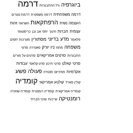
דרמה
ביוגרפיה
גיל ההתבגרות
דרמה משפחתית
דרמה משפטית
דרמת נעורים
הרפתקאות
העצמה נשית
זהות
השראה
עצמית
חברות
חינוך
יחסי אב ובן
כריסטופר
מדע בדיוני
מסתורין
פלאמר
מערכות יחסים
משפחה
ניו יורק
מתח
סאטירה
סרטי
סרטים אמריקאיים
התבגרות
סרטים על מורים
סרטי קאלט
עבודות
סרטי תיכון
סרט קלאסי
פשע
פעולה
אקדמיות
פמיניזם
פנטזיה
קומדיה
קולנוע אמריקאי
קולין פארל
קומדיה אמריקאית
קומדיה רומנטית
קומדיה שחורה
רומנטיקה
שייכות
שינוי חברתי