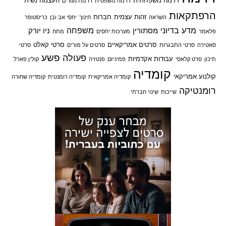
דרמה משפחתית
העצמה נשית
דרמה משפטית
דרמת נעורים
הרפתקאות
זהות עצמית
חברות
השראה
חינוך
יחסי אב ובן
כריסטופר
מדע בדיוני
משפחה
מסתורין
ניו יורק
פלאמר
מערכות יחסים
מתח
סרטים אמריקאיים
סרטי קאלט
סאטירה
סרטי התבגרות
סרטים על מורים
סרטי
פשע
פעולה
עבודות אקדמיות
תיכון
סרט קלאסי
פמיניזם
פנטזיה
קולין פארל
קומדיה
קולנוע אמריקאי
קומדיה אמריקאית
קומדיה רומנטית
קומדיה שחורה
רומנטיקה
שייכות
שינוי חברתי