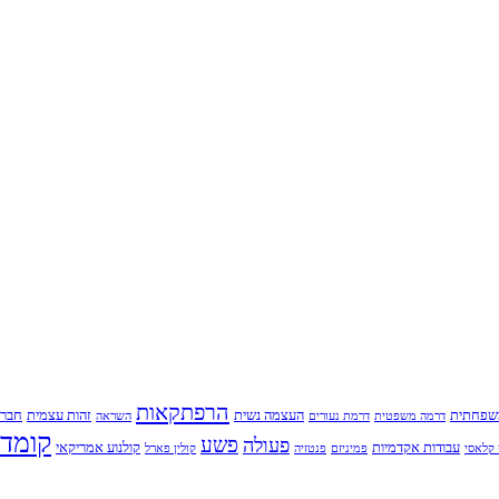
הרפתקאות
שפחתית
העצמה נשית
זהות עצמית
חברו
דרמה משפטית
דרמת נעורים
השראה
קומדי
פשע
פעולה
עבודות אקדמיות
קולנוע אמריקאי
קלאסי
פמיניזם
פנטזיה
קולין פארל