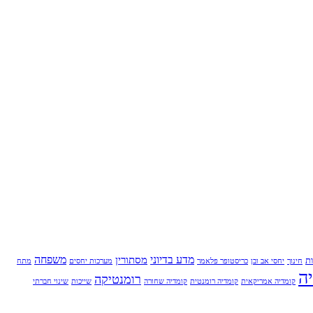
מדע בדיוני
משפחה
מסתורין
ת
חינוך
יחסי אב ובן
כריסטופר פלאמר
מערכות יחסים
מתח
ה
רומנטיקה
קומדיה אמריקאית
קומדיה רומנטית
קומדיה שחורה
שייכות
שינוי חברתי