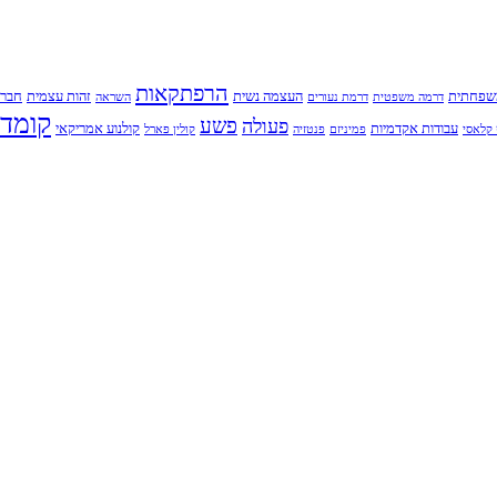
הרפתקאות
שפחתית
העצמה נשית
זהות עצמית
חברו
דרמה משפטית
דרמת נעורים
השראה
קומדי
פשע
פעולה
עבודות אקדמיות
קולנוע אמריקאי
קלאסי
פמיניזם
פנטזיה
קולין פארל