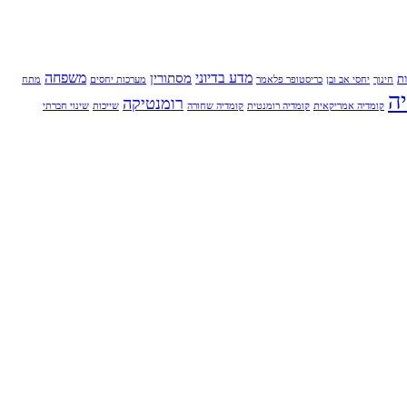
מדע בדיוני
משפחה
מסתורין
ת
חינוך
יחסי אב ובן
כריסטופר פלאמר
מערכות יחסים
מתח
ה
רומנטיקה
קומדיה אמריקאית
קומדיה רומנטית
קומדיה שחורה
שייכות
שינוי חברתי