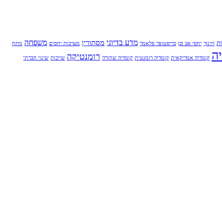
מדע בדיוני
משפחה
מסתורין
ת
חינוך
יחסי אב ובן
כריסטופר פלאמר
מערכות יחסים
מתח
ה
רומנטיקה
קומדיה אמריקאית
קומדיה רומנטית
קומדיה שחורה
שייכות
שינוי חברתי