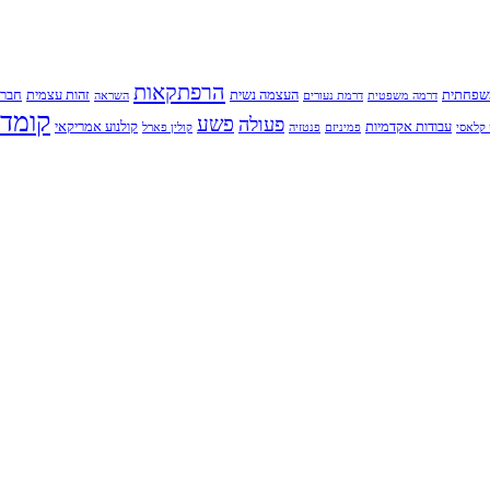
הרפתקאות
שפחתית
העצמה נשית
זהות עצמית
חברו
דרמה משפטית
דרמת נעורים
השראה
קומדי
פשע
פעולה
עבודות אקדמיות
קולנוע אמריקאי
קלאסי
פמיניזם
פנטזיה
קולין פארל