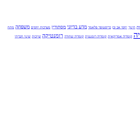
מדע בדיוני
משפחה
מסתורין
ת
חינוך
יחסי אב ובן
כריסטופר פלאמר
מערכות יחסים
מתח
ה
רומנטיקה
קומדיה אמריקאית
קומדיה רומנטית
קומדיה שחורה
שייכות
שינוי חברתי