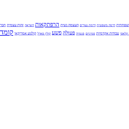
הרפתקאות
שפחתית
העצמה נשית
זהות עצמית
חברו
דרמה משפטית
דרמת נעורים
השראה
קומדי
פשע
פעולה
עבודות אקדמיות
קולנוע אמריקאי
קלאסי
פמיניזם
פנטזיה
קולין פארל