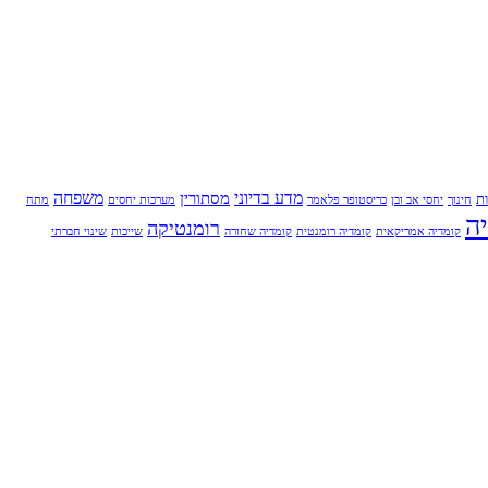
מדע בדיוני
משפחה
מסתורין
ת
חינוך
יחסי אב ובן
כריסטופר פלאמר
מערכות יחסים
מתח
ה
רומנטיקה
קומדיה אמריקאית
קומדיה רומנטית
קומדיה שחורה
שייכות
שינוי חברתי