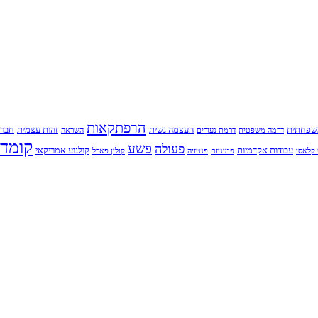
הרפתקאות
שפחתית
העצמה נשית
זהות עצמית
חברו
דרמה משפטית
דרמת נעורים
השראה
קומדי
פשע
פעולה
עבודות אקדמיות
קולנוע אמריקאי
קלאסי
פמיניזם
פנטזיה
קולין פארל