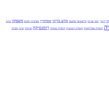
מדע בדיוני
משפחה
מסתורין
ת
חינוך
יחסי אב ובן
כריסטופר פלאמר
מערכות יחסים
מתח
ה
רומנטיקה
קומדיה אמריקאית
קומדיה רומנטית
קומדיה שחורה
שייכות
שינוי חברתי