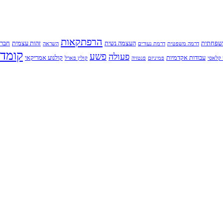
הרפתקאות
שפחתית
העצמה נשית
זהות עצמית
חברו
דרמה משפטית
דרמת נעורים
השראה
קומדי
פשע
פעולה
עבודות אקדמיות
קולנוע אמריקאי
קלאסי
פמיניזם
פנטזיה
קולין פארל