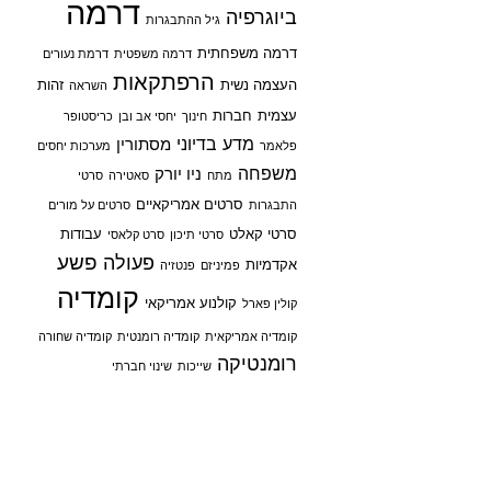
דרמה
ביוגרפיה
גיל ההתבגרות
דרמה משפחתית
דרמה משפטית
דרמת נעורים
הרפתקאות
העצמה נשית
זהות
השראה
עצמית
חברות
חינוך
יחסי אב ובן
כריסטופר
מדע בדיוני
מסתורין
פלאמר
מערכות יחסים
משפחה
ניו יורק
מתח
סאטירה
סרטי
סרטים אמריקאיים
התבגרות
סרטים על מורים
סרטי קאלט
עבודות
סרטי תיכון
סרט קלאסי
פשע
פעולה
אקדמיות
פמיניזם
פנטזיה
קומדיה
קולנוע אמריקאי
קולין פארל
קומדיה אמריקאית
קומדיה רומנטית
קומדיה שחורה
רומנטיקה
שייכות
שינוי חברתי