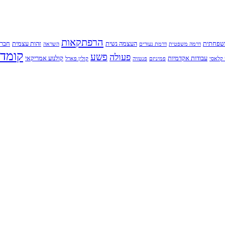
הרפתקאות
שפחתית
העצמה נשית
זהות עצמית
חברו
דרמה משפטית
דרמת נעורים
השראה
קומדי
פשע
פעולה
עבודות אקדמיות
קולנוע אמריקאי
קלאסי
פמיניזם
פנטזיה
קולין פארל