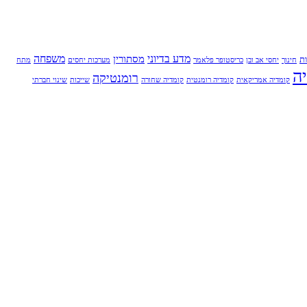
מדע בדיוני
משפחה
מסתורין
ת
חינוך
יחסי אב ובן
כריסטופר פלאמר
מערכות יחסים
מתח
ה
רומנטיקה
קומדיה אמריקאית
קומדיה רומנטית
קומדיה שחורה
שייכות
שינוי חברתי