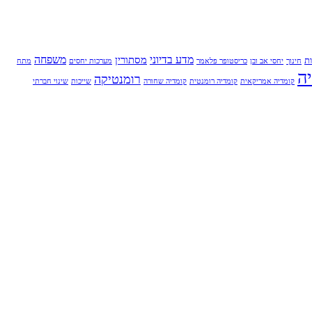
מדע בדיוני
משפחה
מסתורין
ת
חינוך
יחסי אב ובן
כריסטופר פלאמר
מערכות יחסים
מתח
ה
רומנטיקה
קומדיה אמריקאית
קומדיה רומנטית
קומדיה שחורה
שייכות
שינוי חברתי