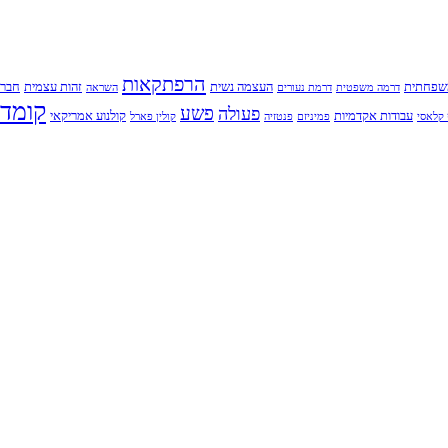
הרפתקאות
שפחתית
העצמה נשית
זהות עצמית
חברו
דרמה משפטית
דרמת נעורים
השראה
קומדי
פשע
פעולה
עבודות אקדמיות
קולנוע אמריקאי
קלאסי
פמיניזם
פנטזיה
קולין פארל