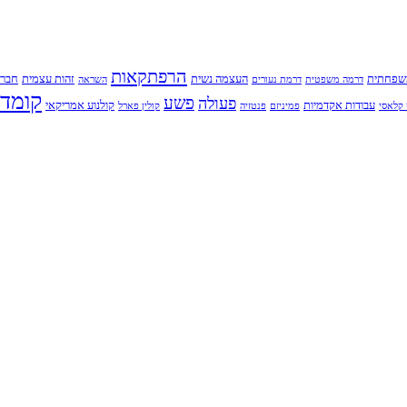
הרפתקאות
שפחתית
העצמה נשית
זהות עצמית
חברו
דרמה משפטית
דרמת נעורים
השראה
קומדי
פשע
פעולה
עבודות אקדמיות
קולנוע אמריקאי
קלאסי
פמיניזם
פנטזיה
קולין פארל