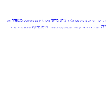
מדע בדיוני
משפחה
מסתורין
ת
חינוך
יחסי אב ובן
כריסטופר פלאמר
מערכות יחסים
מתח
ה
רומנטיקה
קומדיה אמריקאית
קומדיה רומנטית
קומדיה שחורה
שייכות
שינוי חברתי