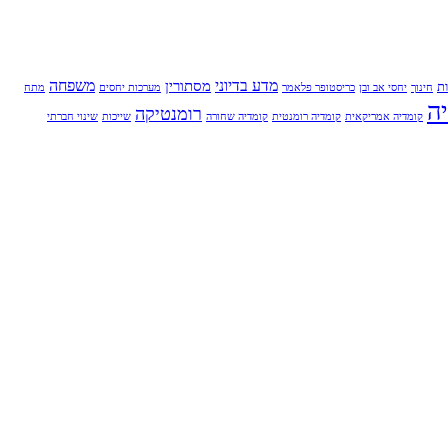
מדע בדיוני
משפחה
מסתורין
ת
חינוך
יחסי אב ובן
כריסטופר פלאמר
מערכות יחסים
מתח
ה
רומנטיקה
קומדיה אמריקאית
קומדיה רומנטית
קומדיה שחורה
שייכות
שינוי חברתי