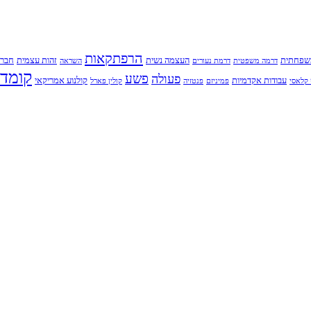
הרפתקאות
שפחתית
העצמה נשית
זהות עצמית
חברו
דרמה משפטית
דרמת נעורים
השראה
קומדי
פשע
פעולה
עבודות אקדמיות
קולנוע אמריקאי
קלאסי
פמיניזם
פנטזיה
קולין פארל