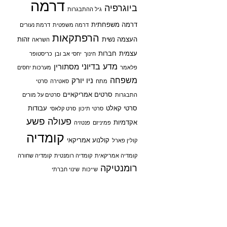
דרמה
ביוגרפיה
גיל ההתבגרות
דרמה משפחתית
דרמה משפטית
דרמת נעורים
הרפתקאות
העצמה נשית
זהות
השראה
עצמית
חברות
חינוך
יחסי אב ובן
כריסטופר
מדע בדיוני
מסתורין
פלאמר
מערכות יחסים
משפחה
ניו יורק
מתח
סאטירה
סרטי
סרטים אמריקאיים
התבגרות
סרטים על מורים
סרטי קאלט
עבודות
סרטי תיכון
סרט קלאסי
פשע
פעולה
אקדמיות
פמיניזם
פנטזיה
קומדיה
קולנוע אמריקאי
קולין פארל
קומדיה אמריקאית
קומדיה רומנטית
קומדיה שחורה
רומנטיקה
שייכות
שינוי חברתי