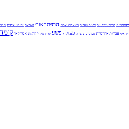
הרפתקאות
שפחתית
העצמה נשית
זהות עצמית
חברו
דרמה משפטית
דרמת נעורים
השראה
קומדי
פשע
פעולה
עבודות אקדמיות
קולנוע אמריקאי
קלאסי
פמיניזם
פנטזיה
קולין פארל