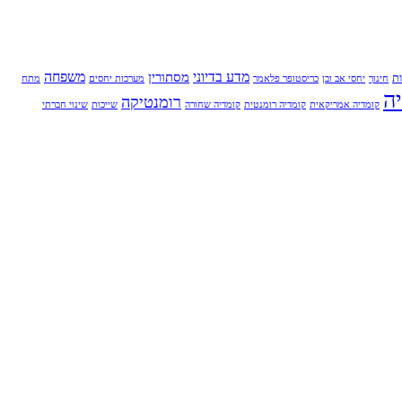
מדע בדיוני
משפחה
מסתורין
ת
חינוך
יחסי אב ובן
כריסטופר פלאמר
מערכות יחסים
מתח
ה
רומנטיקה
קומדיה אמריקאית
קומדיה רומנטית
קומדיה שחורה
שייכות
שינוי חברתי