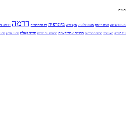
תגיות
דרמה
ביוגרפיה
אוניברסיטה
אסטרולוגיה
אקדמיה
דרמה מ
אמה ווטסון
גיל ההתבגרות
ניו יורק
סרטים אמריקאיים
סרטי קאלט
סאטירה
סרטי התבגרות
סרטים על מורים
סרטי תיכון
סרט 