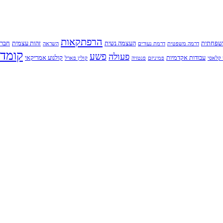
הרפתקאות
שפחתית
העצמה נשית
זהות עצמית
חברו
דרמה משפטית
דרמת נעורים
השראה
קומדי
פשע
פעולה
עבודות אקדמיות
קולנוע אמריקאי
קלאסי
פמיניזם
פנטזיה
קולין פארל