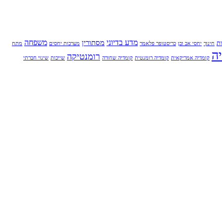
מדע בדיוני
משפחה
מסתורין
ת
חינוך
יחסי אב ובן
כריסטופר פלאמר
מערכות יחסים
מתח
ה
רומנטיקה
קומדיה אמריקאית
קומדיה רומנטית
קומדיה שחורה
שייכות
שינוי חברתי